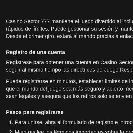
Casino Sector 777 mantiene el juego divertido al inc
rápidos de límites. Puede gestionar su sesión y mant
Desde el primer giro, estará al mando gracias a enl
Registro de una cuenta
Regístrese para obtener una cuenta en Casino Sector
seguir al mismo tiempo las directrices de Juego Res
Puede registrarse en minutos, establecer límites de i
que el mundo del juego sea más seguro y abierto media
sean legales y asegura que los retiros solo se envíen
Pasos para registrarse
Para unirse, abra el formulario de registro e int
Mientras lee los términos importantes sobre la pro