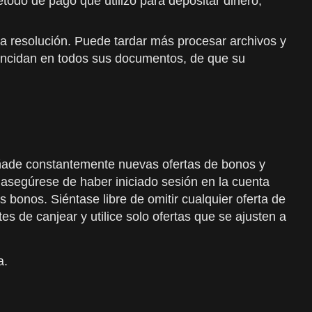
todo de pago que utilizó para depositar dinero,
ta resolución. Puede tardar más procesar archivos y
oincidan en todos sus documentos, de que su
añade constantemente nuevas ofertas de bonos y
asegúrese de haber iniciado sesión en la cuenta
 bonos. Siéntase libre de omitir cualquier oferta de
 de canjear y utilice solo ofertas que se ajusten a
a.