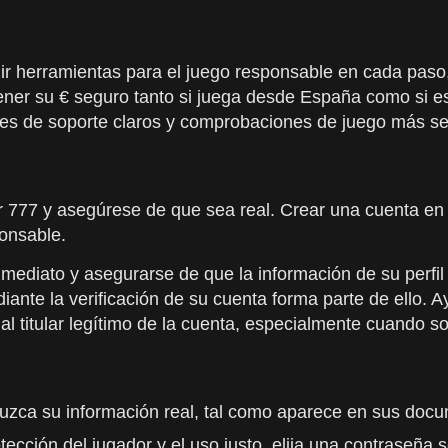
luir herramientas para el juego responsable en cada pas
ener su € seguro tanto si juega desde España como si es 
aces de soporte claros y comprobaciones de juego más s
 777 y asegúrese de que sea real. Crear una cuenta en
ponsable.
nmediato y asegurarse de que la información de su perfil 
nte la verificación de su cuenta forma parte de ello. A
 al titular legítimo de la cuenta, especialmente cuando 
roduzca su información real, tal como aparece en sus doc
tección del jugador y el uso justo, elija una contraseña 