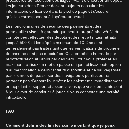
procédures de résolution des litiges. Avant d'effectuer un dépôt,
les joueurs dans France doivent toujours consulter les
informations de licence dans le pied de page et s'assurer
qu'elles correspondent à l'opérateur actuel.
Les fonctionnalités de sécurité des paiements et des
portefeuilles visent à garantir que seul le propriétaire vérifié du
compte peut effectuer des dépôts et des retraits. Les retraits
jusqu'à 500 € et les dépôts minimum de 10 € ne sont
généralement pas traités tant que les vérifications de propriété
de base ne sont pas effectuées. Cela empêche la fraude par
rétrofacturation et l'abus par des tiers. Pour vous protéger au
maximum, utilisez un mot de passe unique, utilisez toute option
d'authentification à deux facteurs disponible et ne sauvegardez
pas les mots de passe sur des navigateurs publics ou ne
partagez pas d'appareils. Arrêtez les paiements immédiatement
en appelant le support et assurez-vous que vos identifiants sont
à jour avant de continuer à jouer si vous constatez une activité
inhabituelle.
FAQ
Comment définir des limites sur le montant que je peux