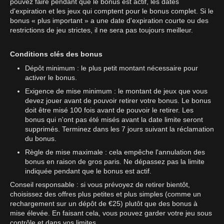
pouvez faire pendant que le bonus est actif, les dates
d'expiration et les jeux qui comptent pour le bonus complet. Si le
bonus « plus important » a une date d'expiration courte ou des
restrictions de jeu strictes, il ne sera pas toujours meilleur.
Conditions clés des bonus
Dépôt minimum : le plus petit montant nécessaire pour
activer le bonus.
Exigence de mise minimum : le montant de jeux que vous
devez jouer avant de pouvoir retirer votre bonus. Le bonus
doit être misé 100 fois avant de pouvoir le retirer. Les
bonus qui n'ont pas été misés avant la date limite seront
supprimés. Terminez dans les 7 jours suivant la réclamation
du bonus.
Règle de mise maximale : cela empêche l'annulation des
bonus en raison de gros paris. Ne dépassez pas la limite
indiquée pendant que le bonus est actif.
Conseil responsable : si vous prévoyez de retirer bientôt,
choisissez des offres plus petites et plus simples (comme un
rechargement sur un dépôt de €25) plutôt que des bonus à
mise élevée. En faisant cela, vous pouvez garder votre jeu sous
contrôle et dans vos limites.