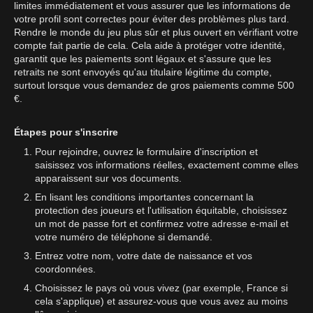
limites immédiatement et vous assurer que les informations de
votre profil sont correctes pour éviter des problèmes plus tard.
Rendre le monde du jeu plus sûr et plus ouvert en vérifiant votre
compte fait partie de cela. Cela aide à protéger votre identité,
garantit que les paiements sont légaux et s'assure que les
retraits ne sont envoyés qu'au titulaire légitime du compte,
surtout lorsque vous demandez de gros paiements comme 500
€.
Étapes pour s'inscrire
Pour rejoindre, ouvrez le formulaire d'inscription et
saisissez vos informations réelles, exactement comme elles
apparaissent sur vos documents.
En lisant les conditions importantes concernant la
protection des joueurs et l'utilisation équitable, choisissez
un mot de passe fort et confirmez votre adresse e-mail et
votre numéro de téléphone si demandé.
Entrez votre nom, votre date de naissance et vos
coordonnées.
Choisissez le pays où vous vivez (par exemple, France si
cela s'applique) et assurez-vous que vous avez au moins