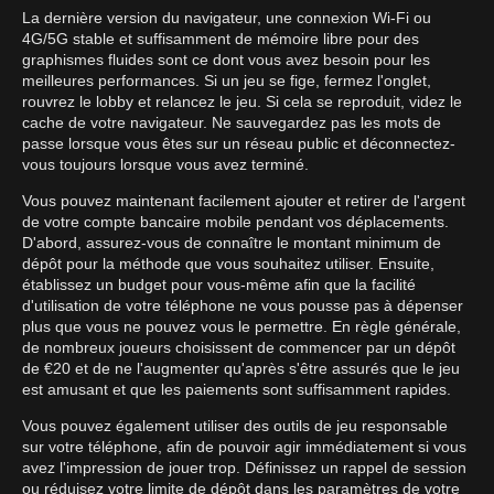
La dernière version du navigateur, une connexion Wi-Fi ou
4G/5G stable et suffisamment de mémoire libre pour des
graphismes fluides sont ce dont vous avez besoin pour les
meilleures performances. Si un jeu se fige, fermez l'onglet,
rouvrez le lobby et relancez le jeu. Si cela se reproduit, videz le
cache de votre navigateur. Ne sauvegardez pas les mots de
passe lorsque vous êtes sur un réseau public et déconnectez-
vous toujours lorsque vous avez terminé.
Vous pouvez maintenant facilement ajouter et retirer de l'argent
de votre compte bancaire mobile pendant vos déplacements.
D'abord, assurez-vous de connaître le montant minimum de
dépôt pour la méthode que vous souhaitez utiliser. Ensuite,
établissez un budget pour vous-même afin que la facilité
d'utilisation de votre téléphone ne vous pousse pas à dépenser
plus que vous ne pouvez vous le permettre. En règle générale,
de nombreux joueurs choisissent de commencer par un dépôt
de €20 et de ne l'augmenter qu'après s'être assurés que le jeu
est amusant et que les paiements sont suffisamment rapides.
Vous pouvez également utiliser des outils de jeu responsable
sur votre téléphone, afin de pouvoir agir immédiatement si vous
avez l'impression de jouer trop. Définissez un rappel de session
ou réduisez votre limite de dépôt dans les paramètres de votre