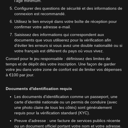
l'âge minimum.
Configurer des questions de sécurité et des informations de
connexion est recommandé.
Utilisez le lien envoyé dans votre boîte de réception pour
confirmer votre adresse e-mail.
Saisissez des informations qui correspondent aux
documents que vous utiliserez pour la vérification afin
d'éviter les erreurs si vous avez une double nationalité ou si
votre français est différent du pays où vous vivez.
Conseil pour le jeu responsable : définissez des limites de
temps et de dépôt dès votre inscription. Une façon de garder
votre jeu dans votre zone de confort est de limiter vos dépenses
à €100 par jour.
Documents d'identification requis
Les documents d'identification comme un passeport, une
carte d'identité nationale ou un permis de conduire (avec
une photo claire de tous les côtés) sont généralement
requis pour la vérification standard (KYC).
Preuve d'adresse : une facture de services publics récente
ou un document officiel portant votre nom et votre adresse.