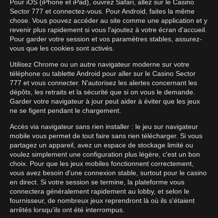
Pour iOS (iPhone et iPad), ouvrez Safari, allez sur le Casino
Sector 777 et connectez-vous. Pour Android, faites la même
chose. Vous pouvez accéder au site comme une application et y
revenir plus rapidement si vous l'ajoutez à votre écran d'accueil.
Pour garder votre session et vos paramètres stables, assurez-
vous que les cookies sont activés.
Utilisez Chrome ou un autre navigateur moderne sur votre
téléphone ou tablette Android pour aller sur le Casino Sector
777 et vous connecter. N'autorisez les alertes concernant les
dépôts, les retraits et la sécurité que si on vous le demande.
Garder votre navigateur à jour peut aider à éviter que les jeux
ne se figent pendant le chargement.
Accès via navigateur sans rien installer : le jeu sur navigateur
mobile vous permet de tout faire sans rien télécharger. Si vous
partagez un appareil, avez un espace de stockage limité ou
voulez simplement une configuration plus légère, c'est un bon
choix. Pour que les jeux mobiles fonctionnent correctement,
vous avez besoin d'une connexion stable, surtout pour le casino
en direct. Si votre session se termine, la plateforme vous
connectera généralement rapidement au lobby, et selon le
fournisseur, de nombreux jeux reprendront là où ils s'étaient
arrêtés lorsqu'ils ont été interrompus.