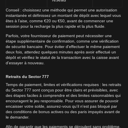
Conseil : choisissez une méthode qui permet une autorisation
instantanée et définissez un montant de dépôt avec lequel vous
êtes à l'aise, comme €20 ou €50, avant de commencer une
session pour la recharge la plus rapide et la plus fluide.
Parfois, votre fournisseur de paiement peut nécessiter une
étape supplémentaire de confirmation, comme une vérification
de sécurité bancaire. Pour éviter d'effectuer le même paiement
deux fois, attendez quelques minutes après avoir effectué un
dépôt et vérifiez le statut de la transaction avec la caisse avant
d'essayer à nouveau.
Retraits du Sector 777
Temps de paiement, limites et vérifications requises : les retraits
du Sector 777 sont conçus pour être clairs et prévisibles, avec
des étapes faciles à comprendre et des limites raisonnables qui
encouragent le jeu responsable. Pour vous assurer de pouvoir
encaisser votre solde, assurez-vous qu'il n'est pas bloqué par
des conditions de bonus actives ou des paris impayés avant de
le demander.
Afin de garantir que les paiements se déroulent sans problème,