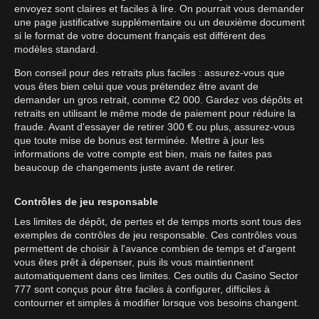
envoyez sont claires et faciles à lire. On pourrait vous demander
une page justificative supplémentaire ou un deuxième document
si le format de votre document français est différent des
modèles standard.
Bon conseil pour des retraits plus faciles : assurez-vous que
vous êtes bien celui que vous prétendez être avant de
demander un gros retrait, comme €2 000. Gardez vos dépôts et
retraits en utilisant le même mode de paiement pour réduire la
fraude. Avant d'essayer de retirer 300 € ou plus, assurez-vous
que toute mise de bonus est terminée. Mettre à jour les
informations de votre compte est bien, mais ne faites pas
beaucoup de changements juste avant de retirer.
Contrôles de jeu responsable
Les limites de dépôt, de pertes et de temps morts sont tous des
exemples de contrôles de jeu responsable. Ces contrôles vous
permettent de choisir à l'avance combien de temps et d'argent
vous êtes prêt à dépenser, puis ils vous maintiennent
automatiquement dans ces limites. Ces outils du Casino Sector
777 sont conçus pour être faciles à configurer, difficiles à
contourner et simples à modifier lorsque vos besoins changent.