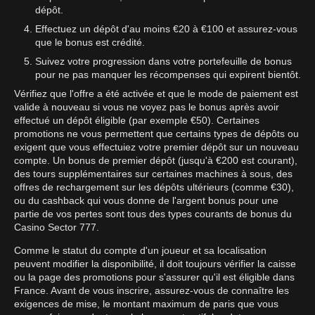
dépôt.
Effectuez un dépôt d'au moins €20 à €100 et assurez-vous
que le bonus est crédité.
Suivez votre progression dans votre portefeuille de bonus
pour ne pas manquer les récompenses qui expirent bientôt.
Vérifiez que l'offre a été activée et que le mode de paiement est
valide à nouveau si vous ne voyez pas le bonus après avoir
effectué un dépôt éligible (par exemple €50). Certaines
promotions ne vous permettent que certains types de dépôts ou
exigent que vous effectuiez votre premier dépôt sur un nouveau
compte. Un bonus de premier dépôt (jusqu'à €200 est courant),
des tours supplémentaires sur certaines machines à sous, des
offres de rechargement sur les dépôts ultérieurs (comme €30),
ou du cashback qui vous donne de l'argent bonus pour une
partie de vos pertes sont tous des types courants de bonus du
Casino Sector 777.
Comme le statut du compte d'un joueur et sa localisation
peuvent modifier la disponibilité, il doit toujours vérifier la caisse
ou la page des promotions pour s'assurer qu'il est éligible dans
France. Avant de vous inscrire, assurez-vous de connaître les
exigences de mise, le montant maximum de paris que vous