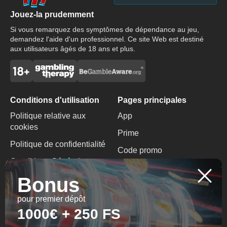
Jouez-la prudemment
Si vous remarquez des symptômes de dépendance au jeu,
demandez l'aide d'un professionnel. Ce site Web est destiné
aux utilisateurs âgés de 18 ans et plus.
Conditions d'utilisation
Pages principales
Politique relative aux
App
cookies
Prime
Politique de confidentialité
Code promo
Conditions Générales
Aucun bonus sans dépôt
Bonus
Jeu responsable
pour premier dépôt
Contacts
1000€ + 250 FS
+357 53 426997