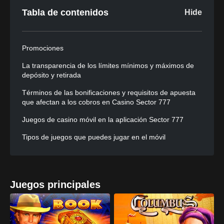
Tabla de contenidos
Hide
Promociones
La transparencia de los límites mínimos y máximos de
depósito y retirada
Términos de las bonificaciones y requisitos de apuesta
que afectan a los cobros en Casino Sector 777
Juegos de casino móvil en la aplicación Sector 777
Tipos de juegos que puedes jugar en el móvil
Seguridad, cifrado y herramientas de juego responsable
Juegos principales