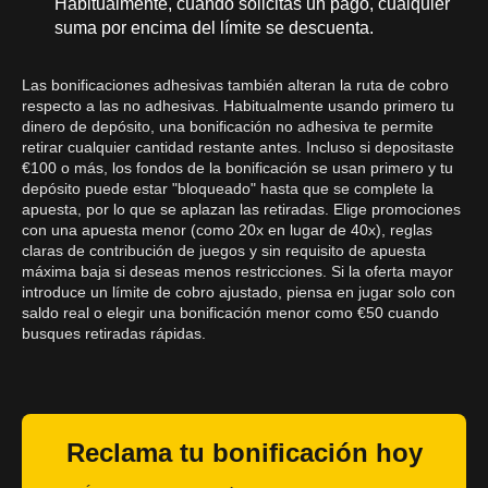
Habitualmente, cuando solicitas un pago, cualquier
suma por encima del límite se descuenta.
Las bonificaciones adhesivas también alteran la ruta de cobro
respecto a las no adhesivas. Habitualmente usando primero tu
dinero de depósito, una bonificación no adhesiva te permite
retirar cualquier cantidad restante antes. Incluso si depositaste
€100 o más, los fondos de la bonificación se usan primero y tu
depósito puede estar "bloqueado" hasta que se complete la
apuesta, por lo que se aplazan las retiradas. Elige promociones
con una apuesta menor (como 20x en lugar de 40x), reglas
claras de contribución de juegos y sin requisito de apuesta
máxima baja si deseas menos restricciones. Si la oferta mayor
introduce un límite de cobro ajustado, piensa en jugar solo con
saldo real o elegir una bonificación menor como €50 cuando
busques retiradas rápidas.
Reclama tu bonificación hoy