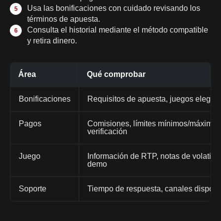
Usa las bonificaciones con cuidado revisando los
términos de apuesta.
Consulta el historial mediante el método compatible
y retira dinero.
Área
Qué comprobar
Bonificaciones
Requisitos de apuesta, juegos elegib
Pagos
Comisiones, límites mínimos/máximos,
verificación
Juego
Información de RTP, notas de volatili
demo
Soporte
Tiempo de respuesta, canales disponib