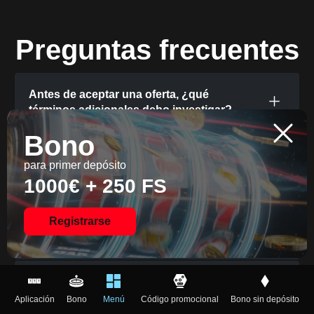
Preguntas frecuentes
Antes de aceptar una oferta, ¿qué
términos adicionales debo investigar?
Bono
¿Qué archivos se necesitan y necesito
para primer depósito
verificación KYC?
1000€ + 250 FS
¿Cómo mantienes mi cuenta segura en el
Registrarse
móvil y es legal la aplicación Casino
Sector 777 en España?
¿Es legal Casino Sector 777 en España y
cómo abriría una cuenta?
Aplicación
Bono
Menú
Código promocional
Bono sin depósito