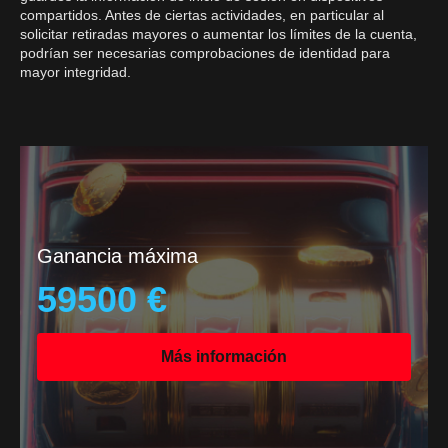
compartidos. Antes de ciertas actividades, en particular al
solicitar retiradas mayores o aumentar los límites de la cuenta,
podrían ser necesarias comprobaciones de identidad para
mayor integridad.
Ganancia máxima
59500 €
Más información