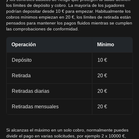
los límites de depósito y cobro. La mayoría de los jugadores
podrían depositar desde 10 € para empezar. Habitualmente los
cobros mínimos empiezan en 20 €, los límites de retirada están
pensados para mantener los pagos fluidos mientras se cumplen
las comprobaciones de conformidad.
Operación
Mínimo
Depósito
10 €
Retirada
20 €
Retiradas diarias
20 €
Retiradas mensuales
20 €
Si alcanzas el máximo en un solo cobro, normalmente puedes
dividir el pago en varias solicitudes, por ejemplo 2 x 10000 €,