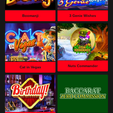
Boomanji
3 Genie Wishes
Viking Voyage
Cat in Vegas