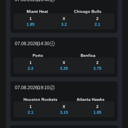
Miami Heat
Chicago Bulls
1
X
2
1.85
3.2
2.1
07.08.2026
14:30
Porto
Benfica
1
X
2
2.2
3.25
2.75
07.08.2026
19:10
Houston Rockets
Atlanta Hawks
1
X
2
2.1
3.15
1.85