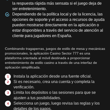
la respuesta rápida más sensata si el juego deja de
ser entretenimiento.
Dependiendo de la política local y de la licencia, las
opciones de soporte y el acceso a recursos de ayuda
pueden mostrarse directamente en la aplicación o
estar disponibles a través del servicio de atención al
cliente para jugadores en España.
Combinando tragaperras, juegos de estilo de mesa y mecánicas
promocionales, la aplicación Casino Sector 777 es una
plataforma orientada al móvil destinada a proporcionar
entretenimiento de estilo casino a través de una interfaz de
aplicación simplificada.
Instala la aplicación desde una fuente oficial.
Si es necesario, crea una cuenta y completa la
verificación.
Limita los depósitos o las sesiones para que se
ajusten a tus posibilidades.
Selecciona un juego, luego revisa las reglas y los
detalles de los pagos.