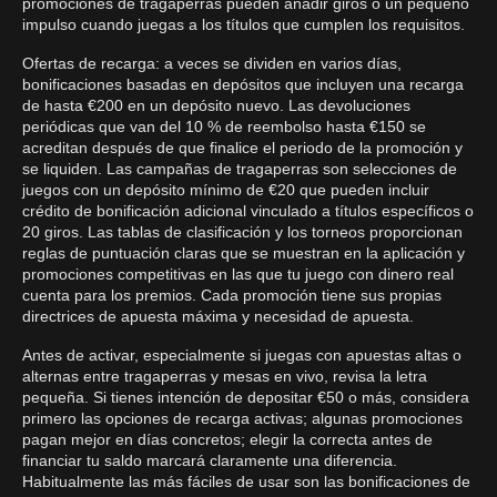
promociones de tragaperras pueden añadir giros o un pequeño
impulso cuando juegas a los títulos que cumplen los requisitos.
Ofertas de recarga: a veces se dividen en varios días,
bonificaciones basadas en depósitos que incluyen una recarga
de hasta €200 en un depósito nuevo. Las devoluciones
periódicas que van del 10 % de reembolso hasta €150 se
acreditan después de que finalice el periodo de la promoción y
se liquiden. Las campañas de tragaperras son selecciones de
juegos con un depósito mínimo de €20 que pueden incluir
crédito de bonificación adicional vinculado a títulos específicos o
20 giros. Las tablas de clasificación y los torneos proporcionan
reglas de puntuación claras que se muestran en la aplicación y
promociones competitivas en las que tu juego con dinero real
cuenta para los premios. Cada promoción tiene sus propias
directrices de apuesta máxima y necesidad de apuesta.
Antes de activar, especialmente si juegas con apuestas altas o
alternas entre tragaperras y mesas en vivo, revisa la letra
pequeña. Si tienes intención de depositar €50 o más, considera
primero las opciones de recarga activas; algunas promociones
pagan mejor en días concretos; elegir la correcta antes de
financiar tu saldo marcará claramente una diferencia.
Habitualmente las más fáciles de usar son las bonificaciones de