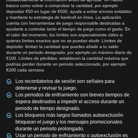
básico como volver a comprobar la cantidad, por ejemplo
depositar €50 en lugar de €500, ayuda a evitar errores evitables
y mantiene tu estrategia de bankroll en línea. La aplicación
cuenta con herramientas de juego responsable destinadas a
ayudarte a controlar tanto el tiempo de juego como el gasto. En
el calor del momento, los límites son especialmente útiles si
quieres límites exactos que no se puedan eludir. Límites de
depósito: limitan la cantidad que puedes añadir a tu saldo
durante un periodo designado, por ejemplo un máximo diario de
€100. Límites de pérdidas: establecen la cantidad máxima que
podrías perder durante un periodo seleccionado, por ejemplo
€200 cada semana.
Los recordatorios de sesión son señales para
detenerse y revisar tu juego.
Los periodos de enfriamiento son breves tiempos de
espera destinados a impedir el acceso durante un
periodo de tiempo designado.
Los bloqueos más largos llamados autoexclusión
bloquean el juego y los mensajes promocionales
durante un periodo prolongado.
Usar un periodo de enfriamiento o autoexclusión es