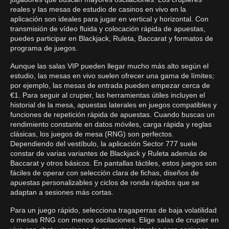
reales y las mesas de estudio de casinos en vivo en la
aplicación son ideales para jugar en vertical y horizontal. Con
transmisión de vídeo fluida y colocación rápida de apuestas,
puedes participar en Blackjack, Ruleta, Baccarat y formatos de
programa de juegos.
Aunque las salas VIP pueden llegar mucho más alto según el
estudio, las mesas en vivo suelen ofrecer una gama de límites;
por ejemplo, las mesas de entrada pueden empezar cerca de
€1. Para seguir al crupier, las herramientas útiles incluyen el
historial de la mesa, apuestas laterales en juegos compatibles y
funciones de repetición rápida de apuestas. Cuando buscas un
rendimiento constante en datos móviles, carga rápida y reglas
clásicas, los juegos de mesa (RNG) son perfectos.
Dependiendo del vestíbulo, la aplicación Sector 777 suele
constar de varias variantes de Blackjack y Ruleta además de
Baccarat y otros básicos. En pantallas táctiles, estos juegos son
fáciles de operar con selección clara de fichas, diseños de
apuestas personalizables y ciclos de ronda rápidos que se
adaptan a sesiones más cortas.
Para un juego rápido, selecciona tragaperras de baja volatilidad
o mesas RNG con menos oscilaciones. Elige salas de crupier en