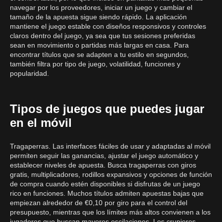
navegar por los proveedores, iniciar un juego y cambiar el
tamaño de la apuesta sigue siendo rápido. La aplicación
mantiene el juego estable con diseños responsivos y controles
claros dentro del juego, ya sea que tus sesiones preferidas
sean en movimiento o partidas más largas en casa. Para
encontrar títulos que se adapten a tu estilo en segundos,
también filtra por tipo de juego, volatilidad, funciones y
popularidad.
Tipos de juegos que puedes jugar
en el móvil
Tragaperras. Las interfaces fáciles de usar y adaptadas al móvil
permiten seguir las ganancias, ajustar el juego automático y
establecer niveles de apuesta. Busca tragaperras con giros
gratis, multiplicadores, rodillos expansivos y opciones de función
de compra cuando estén disponibles si disfrutas de un juego
rico en funciones. Muchos títulos admiten apuestas bajas que
empiezan alrededor de €0,10 por giro para el control del
presupuesto, mientras que los límites más altos convienen a los
jugadores que buscan mayores oscilaciones. Los crupieres