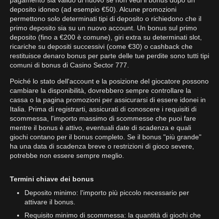
deposito idoneo (ad esempio €50). Alcune promozioni
permettono solo determinati tipi di deposito o richiedono che il
primo deposito sia su un nuovo account. Un bonus sul primo
deposito (fino a €200 è comune), giri extra su determinati slot,
ricariche su depositi successivi (come €30) o cashback che
restituisce denaro bonus per parte delle tue perdite sono tutti tipi
comuni di bonus di Casino Sector 777.
Poiché lo stato dell'account e la posizione del giocatore possono
cambiare la disponibilità, dovrebbero sempre controllare la
cassa o la pagina promozioni per assicurarsi di essere idonei in
Italia. Prima di registrarti, assicurati di conoscere i requisiti di
scommessa, l'importo massimo di scommesse che puoi fare
mentre il bonus è attivo, eventuali date di scadenza e quali
giochi contano per il bonus completo. Se il bonus "più grande"
ha una data di scadenza breve o restrizioni di gioco severe,
potrebbe non essere sempre meglio.
Termini chiave dei bonus
Deposito minimo: l'importo più piccolo necessario per
attivare il bonus.
Requisito minimo di scommessa: la quantità di giochi che