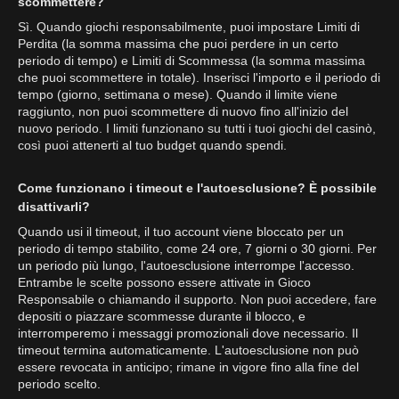
scommettere?
Sì. Quando giochi responsabilmente, puoi impostare Limiti di
Perdita (la somma massima che puoi perdere in un certo
periodo di tempo) e Limiti di Scommessa (la somma massima
che puoi scommettere in totale). Inserisci l'importo e il periodo di
tempo (giorno, settimana o mese). Quando il limite viene
raggiunto, non puoi scommettere di nuovo fino all'inizio del
nuovo periodo. I limiti funzionano su tutti i tuoi giochi del casinò,
così puoi attenerti al tuo budget quando spendi.
Come funzionano i timeout e l'autoesclusione? È possibile
disattivarli?
Quando usi il timeout, il tuo account viene bloccato per un
periodo di tempo stabilito, come 24 ore, 7 giorni o 30 giorni. Per
un periodo più lungo, l'autoesclusione interrompe l'accesso.
Entrambe le scelte possono essere attivate in Gioco
Responsabile o chiamando il supporto. Non puoi accedere, fare
depositi o piazzare scommesse durante il blocco, e
interromperemo i messaggi promozionali dove necessario. Il
timeout termina automaticamente. L'autoesclusione non può
essere revocata in anticipo; rimane in vigore fino alla fine del
periodo scelto.