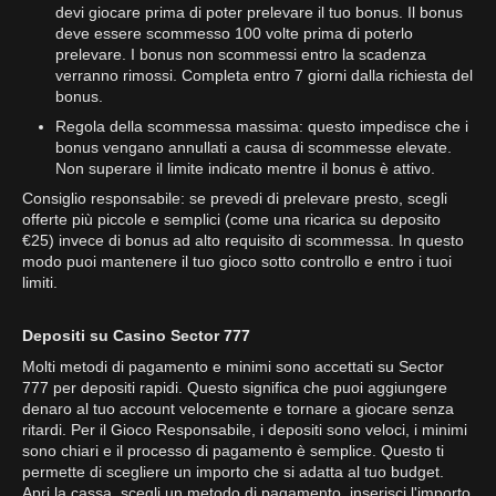
devi giocare prima di poter prelevare il tuo bonus. Il bonus
deve essere scommesso 100 volte prima di poterlo
prelevare. I bonus non scommessi entro la scadenza
verranno rimossi. Completa entro 7 giorni dalla richiesta del
bonus.
Regola della scommessa massima: questo impedisce che i
bonus vengano annullati a causa di scommesse elevate.
Non superare il limite indicato mentre il bonus è attivo.
Consiglio responsabile: se prevedi di prelevare presto, scegli
offerte più piccole e semplici (come una ricarica su deposito
€25) invece di bonus ad alto requisito di scommessa. In questo
modo puoi mantenere il tuo gioco sotto controllo e entro i tuoi
limiti.
Depositi su Casino Sector 777
Molti metodi di pagamento e minimi sono accettati su Sector
777 per depositi rapidi. Questo significa che puoi aggiungere
denaro al tuo account velocemente e tornare a giocare senza
ritardi. Per il Gioco Responsabile, i depositi sono veloci, i minimi
sono chiari e il processo di pagamento è semplice. Questo ti
permette di scegliere un importo che si adatta al tuo budget.
Apri la cassa, scegli un metodo di pagamento, inserisci l'importo