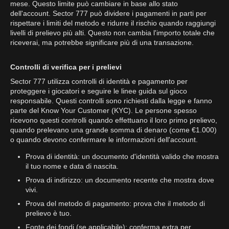
mese. Questo limite può cambiare in base allo stato
dell'account. Sector 777 può dividere i pagamenti in parti per
rispettare i limiti del metodo e ridurre il rischio quando raggiungi
livelli di prelievo più alti. Questo non cambia l'importo totale che
riceverai, ma potrebbe significare più di una transazione.
Controlli di verifica per i prelievi
Sector 777 utilizza controlli di identità e pagamento per
proteggere i giocatori e seguire le linee guida sul gioco
responsabile. Questi controlli sono richiesti dalla legge e fanno
parte del Know Your Customer (KYC). Le persone spesso
ricevono questi controlli quando effettuano il loro primo prelievo,
quando prelevano una grande somma di denaro (come €1.000)
o quando devono confermare le informazioni dell'account.
Prova di identità: un documento d'identità valido che mostra
il tuo nome e data di nascita.
Prova di indirizzo: un documento recente che mostra dove
vivi.
Prova del metodo di pagamento: prova che il metodo di
prelievo è tuo.
Fonte dei fondi (se applicabile): conferma extra per