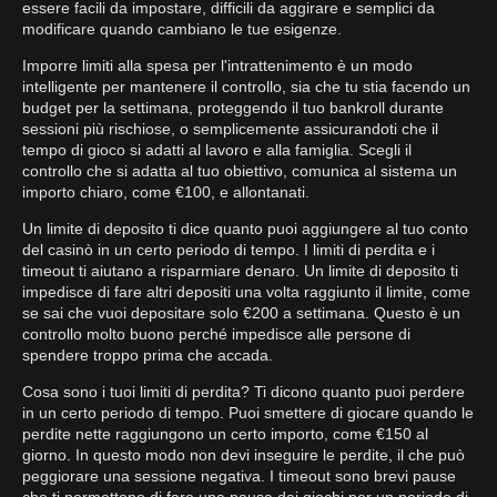
essere facili da impostare, difficili da aggirare e semplici da
modificare quando cambiano le tue esigenze.
Imporre limiti alla spesa per l'intrattenimento è un modo
intelligente per mantenere il controllo, sia che tu stia facendo un
budget per la settimana, proteggendo il tuo bankroll durante
sessioni più rischiose, o semplicemente assicurandoti che il
tempo di gioco si adatti al lavoro e alla famiglia. Scegli il
controllo che si adatta al tuo obiettivo, comunica al sistema un
importo chiaro, come €100, e allontanati.
Un limite di deposito ti dice quanto puoi aggiungere al tuo conto
del casinò in un certo periodo di tempo. I limiti di perdita e i
timeout ti aiutano a risparmiare denaro. Un limite di deposito ti
impedisce di fare altri depositi una volta raggiunto il limite, come
se sai che vuoi depositare solo €200 a settimana. Questo è un
controllo molto buono perché impedisce alle persone di
spendere troppo prima che accada.
Cosa sono i tuoi limiti di perdita? Ti dicono quanto puoi perdere
in un certo periodo di tempo. Puoi smettere di giocare quando le
perdite nette raggiungono un certo importo, come €150 al
giorno. In questo modo non devi inseguire le perdite, il che può
peggiorare una sessione negativa. I timeout sono brevi pause
che ti permettono di fare una pausa dai giochi per un periodo di