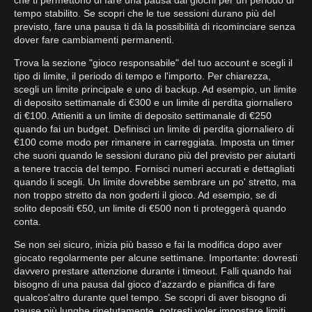
tempo stabilito. Se scopri che le tue sessioni durano più del
previsto, fare una pausa ti dà la possibilità di ricominciare senza
dover fare cambiamenti permanenti.
Trova la sezione "gioco responsabile" del tuo account e scegli il
tipo di limite, il periodo di tempo e l'importo. Per chiarezza,
scegli un limite principale e uno di backup. Ad esempio, un limite
di deposito settimanale di €300 e un limite di perdita giornaliero
di €100. Attieniti a un limite di deposito settimanale di €250
quando fai un budget. Definisci un limite di perdita giornaliero di
€100 come modo per rimanere in carreggiata. Imposta un timer
che suoni quando le sessioni durano più del previsto per aiutarti
a tenere traccia del tempo. Fornisci numeri accurati e dettagliati
quando li scegli. Un limite dovrebbe sembrare un po' stretto, ma
non troppo stretto da non goderti il gioco. Ad esempio, se di
solito depositi €50, un limite di €500 non ti proteggerà quando
conta.
Se non sei sicuro, inizia più basso e fai la modifica dopo aver
giocato regolarmente per alcune settimane. Importante: dovresti
davvero prestare attenzione durante i timeout. Falli quando hai
bisogno di una pausa dal gioco d'azzardo e pianifica di fare
qualcos'altro durante quel tempo. Se scopri di aver bisogno di
pause più lunghe ripetutamente, potresti voler impostare limiti