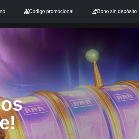
no
Código promocional
Bono sin depósito
los
e!