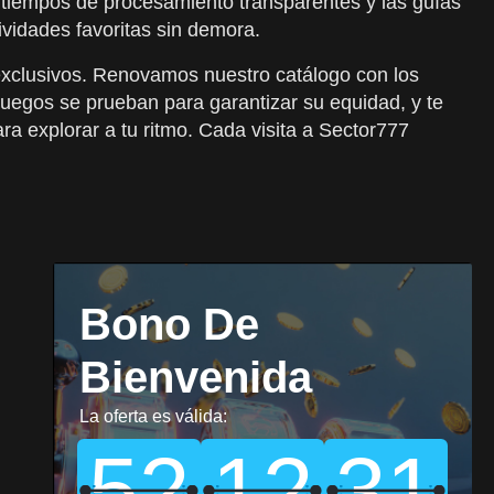
s tiempos de procesamiento transparentes y las guías
ividades favoritas sin demora.
 exclusivos. Renovamos nuestro catálogo con los
 juegos se prueban para garantizar su equidad, y te
a explorar a tu ritmo. Cada visita a Sector777
Bono De
Bienvenida
La oferta es válida:
52
12
29