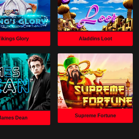
ikings Glory
Aladdins Loot
Supreme Fortune
James Dean