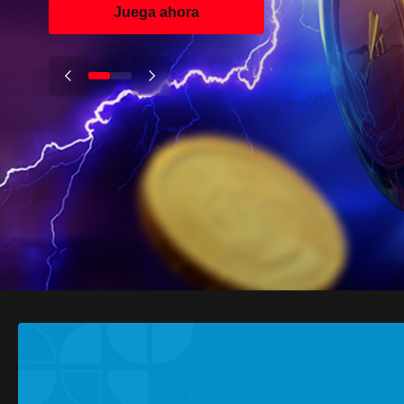
Juega ahora