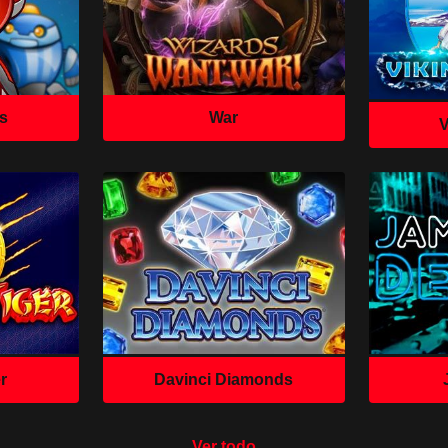
s
War
V
r
Davinci Diamonds
Ver todo