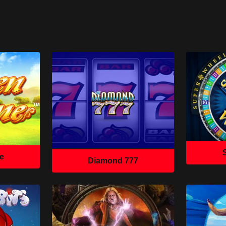
Recompensas Exclusivas
uro En El País
onde Quieras!
n Grande Con Las Fiestas De España!
e
Diamond 777
Los Jugadores En España Están Cobrando!