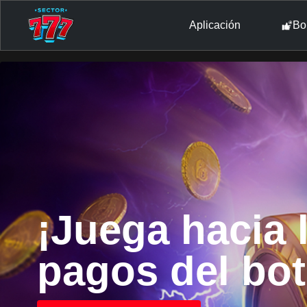
Aplicación
Bo
¡Juega hacia 
pagos del bot