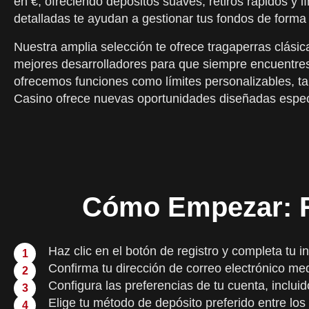
en €, ofreciendo depósitos suaves, retiros rápidos y
detalladas te ayudan a gestionar tus fondos de forma 
Nuestra amplia selección te ofrece tragaperras clási
mejores desarrolladores para que siempre encuentres t
ofrecemos funciones como límites personalizables, ta
Casino ofrece nuevas oportunidades diseñadas espec
Cómo Empezar: R
Haz clic en el botón de registro y completa tu i
Confirma tu dirección de correo electrónico med
Configura las preferencias de tu cuenta, incluid
Elige tu método de depósito preferido entre lo