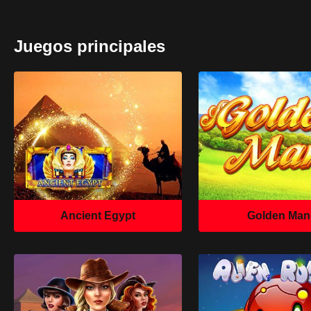
Cómo Funcionan Nuestras Promociones Semanales
Juegos principales
Conviértete En Vip En Sector777 Casino: Desbloquea 
Cómo Funciona Nuestro Programa Vip
Juega Con Confianza En Sector777: Con Licencia Y Seg
¿Por Qué Confiar En Sector777?
Sector777 Casino Para Tu Teléfono: ¡Juega Cuando Y D
Experiencia Completa En Tu Bolsillo
Únete A Los Eventos Especiales De Sector777: ¡Gana E
Ancient Egypt
Golden Man
Aspectos Destacados Del Evento Y Cómo Unirte
Forma Parte De Los Ganadores De Sector777 Casino: ¡
Por Qué Los Jugadores De español Eligen Sector777
Cómo Retirar € De Sector777 Casino