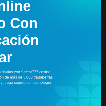
nline
o Con
cación
ar
 diarias con Sector777 casino
ción de más de 3 000 tragaperras
 y juego seguro con tecnología