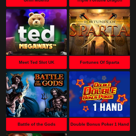
Jackpot Giant
Triple Fortune Dragon
Meet Ted Slot UK
Fortunes Of Sparta
Battle of the Gods
Double Bonus Poker 1 Hand