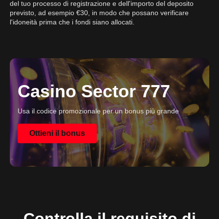
del tuo processo di registrazione e dell'importo del deposito
previsto, ad esempio €30, in modo che possano verificare
l'idoneità prima che i fondi siano allocati.
Casino Sector 777
Usa il codice promozionale per un bonus più grande
Ottieni il bonus
Controlla il requisito di