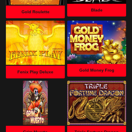
Blade
Gold Roulette
Gold Money Frog
Fenix Play Deluxe