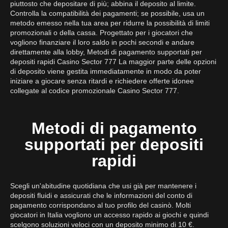
piuttosto che depositare di più; abbina il deposito al limite.
Controlla la compatibilità dei pagamenti; se possibile, usa un
metodo emesso nella tua area per ridurre la possibilità di limiti
promozionali o della cassa. Progettato per i giocatori che
vogliono finanziare il loro saldo in pochi secondi e andare
direttamente alla lobby, Metodi di pagamento supportati per
depositi rapidi Casino Sector 777 La maggior parte delle opzioni
di deposito viene gestita immediatamente in modo da poter
iniziare a giocare senza ritardi e richiedere offerte idonee
collegate al codice promozionale Casino Sector 777.
Metodi di pagamento
supportati per depositi
rapidi
Scegli un'abitudine quotidiana che usi già per mantenere i
depositi fluidi e assicurati che le informazioni del conto di
pagamento corrispondano al tuo profilo del casinò. Molti
giocatori in Italia vogliono un accesso rapido ai giochi e quindi
scelgono soluzioni veloci con un deposito minimo di 10 €.