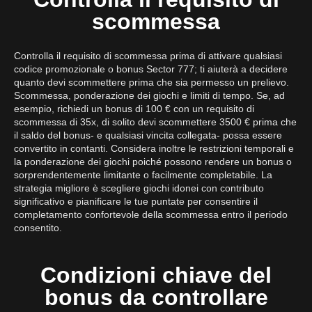
scommessa
Controlla il requisito di scommessa prima di attivare qualsiasi
codice promozionale o bonus Sector 777; ti aiuterà a decidere
quanto devi scommettere prima che sia permesso un prelievo.
Scommessa, ponderazione dei giochi e limiti di tempo. Se, ad
esempio, richiedi un bonus di 100 € con un requisito di
scommessa di 35x, di solito devi scommettere 3500 € prima che
il saldo del bonus- e qualsiasi vincita collegata- possa essere
convertito in contanti. Considera inoltre le restrizioni temporali e
la ponderazione dei giochi poiché possono rendere un bonus o
sorprendentemente limitante o facilmente completabile. La
strategia migliore è scegliere giochi idonei con contributo
significativo e pianificare le tue puntate per consentire il
completamento confortevole della scommessa entro il periodo
consentito.
Condizioni chiave del
bonus da controllare