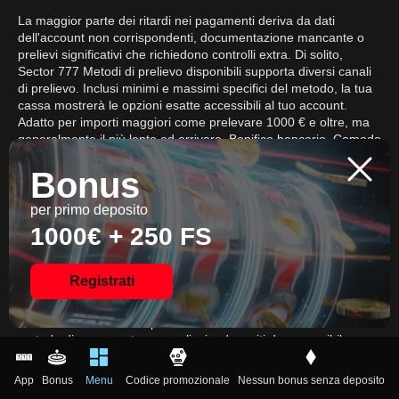
La maggior parte dei ritardi nei pagamenti deriva da dati
dell'account non corrispondenti, documentazione mancante o
prelievi significativi che richiedono controlli extra. Di solito,
Sector 777 Metodi di prelievo disponibili supporta diversi canali
di prelievo. Inclusi minimi e massimi specifici del metodo, la tua
cassa mostrerà le opzioni esatte accessibili al tuo account.
Adatto per importi maggiori come prelevare 1000 € e oltre, ma
generalmente il più lento ad arrivare. Bonifico bancario. Comodo
se hai depositato con carta, con velocità di elaborazione
Bonus
modesta; potrebbe essere necessario utilizzare la stessa carta
dove rilevante. Di solito approvati per primi, i portafogli
elettronici- spesso la scelta più veloce- vengono utilizzati per
per primo deposito
prelievi minori o di media entità come 200 €.
1000€ + 250 FS
Metodi locali alternativi potrebbero essere visualizzati a seconda
di Italia e della copertura del fornitore; occasionalmente
Registrati
forniscono trasferimenti più veloci rispetto alle banche. Se
desideri che il pagamento sia il più fluido possibile, ricontrolla i
numeri del tuo account prima di verificare e usa lo stesso
metodo di pagamento per prelievi e depositi dove possibile.
App
Bonus
Menu
Codice promozionale
Nessun bonus senza deposito
Metodo
Tempo di elaborazione tipico (d
l'approvazione)