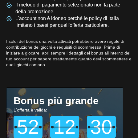
Il metodo di pagamento selezionato non fa parte
della promozione.
L'account non è idoneo perché le policy di Italia
limitano i paesi per quell'offerta particolare.
I soldi del bonus una volta attivati potrebbero avere regole di
contribuzione dei giochi e requisiti di scommessa. Prima di
iniziare a giocare, apri sempre i dettagli del bonus all'interno del
tuo account per sapere esattamente quanto devi scommettere e
quali giochi contano.
Bonus più grande
L'offerta è valida:
52
12
28