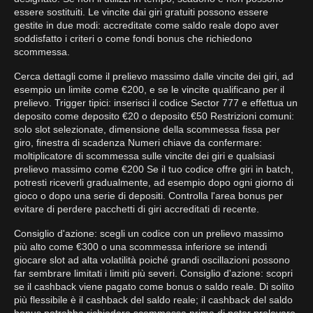
essere sostituiti. Le vincite dai giri gratuiti possono essere
gestite in due modi: accreditate come saldo reale dopo aver
soddisfatto i criteri o come fondi bonus che richiedono
scommessa.
Cerca dettagli come il prelievo massimo dalle vincite dei giri, ad
esempio un limite come €200, e se le vincite qualificano per il
prelievo. Trigger tipici: inserisci il codice Sector 777 e effettua un
deposito come deposito €20 o deposito €50 Restrizioni comuni:
solo slot selezionate, dimensione della scommessa fissa per
giro, finestra di scadenza Numeri chiave da confermare:
moltiplicatore di scommessa sulle vincite dei giri e qualsiasi
prelievo massimo come €200 Se il tuo codice offre giri in batch,
potresti riceverli gradualmente, ad esempio dopo ogni giorno di
gioco o dopo una serie di depositi. Controlla l'area bonus per
evitare di perdere pacchetti di giri accreditati di recente.
Consiglio d'azione: scegli un codice con un prelievo massimo
più alto come €300 o una scommessa inferiore se intendi
giocare slot ad alta volatilità poiché grandi oscillazioni possono
far sembrare limitati i limiti più severi. Consiglio d'azione: scopri
se il cashback viene pagato come bonus o saldo reale. Di solito
più flessibile è il cashback del saldo reale; il cashback del saldo