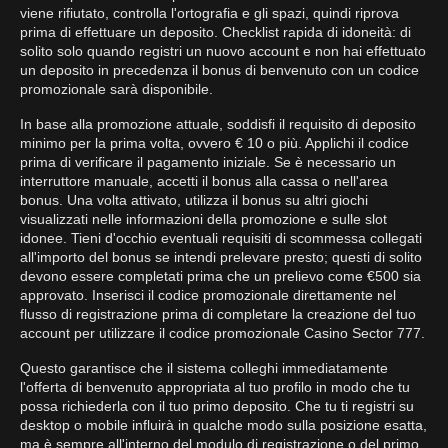
viene rifiutato, controlla l'ortografia e gli spazi, quindi riprova
prima di effettuare un deposito. Checklist rapida di idoneità: di
solito solo quando registri un nuovo account e non hai effettuato
un deposito in precedenza il bonus di benvenuto con un codice
promozionale sarà disponibile.
In base alla promozione attuale, soddisfi il requisito di deposito
minimo per la prima volta, ovvero € 10 o più. Applichi il codice
prima di verificare il pagamento iniziale. Se è necessario un
interruttore manuale, accetti il bonus alla cassa o nell'area
bonus. Una volta attivato, utilizza il bonus su altri giochi
visualizzati nelle informazioni della promozione e sulle slot
idonee. Tieni d'occhio eventuali requisiti di scommessa collegati
all'importo del bonus se intendi prelevare presto; questi di solito
devono essere completati prima che un prelievo come €500 sia
approvato. Inserisci il codice promozionale direttamente nel
flusso di registrazione prima di completare la creazione del tuo
account per utilizzare il codice promozionale Casino Sector 777.
Questo garantisce che il sistema colleghi immediatamente
l'offerta di benvenuto appropriata al tuo profilo in modo che tu
possa richiederla con il tuo primo deposito. Che tu ti registri su
desktop o mobile influirà in qualche modo sulla posizione esatta,
ma è sempre all'interno del modulo di registrazione o del primo