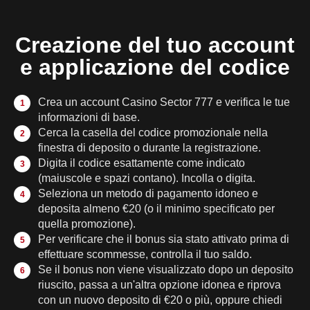
Creazione del tuo account
e applicazione del codice
Crea un account Casino Sector 777 e verifica le tue
informazioni di base.
Cerca la casella del codice promozionale nella
finestra di deposito o durante la registrazione.
Digita il codice esattamente come indicato
(maiuscole e spazi contano). Incolla o digita.
Seleziona un metodo di pagamento idoneo e
deposita almeno €20 (o il minimo specificato per
quella promozione).
Per verificare che il bonus sia stato attivato prima di
effettuare scommesse, controlla il tuo saldo.
Se il bonus non viene visualizzato dopo un deposito
riuscito, passa a un'altra opzione idonea e riprova
con un nuovo deposito di €20 o più, oppure chiedi