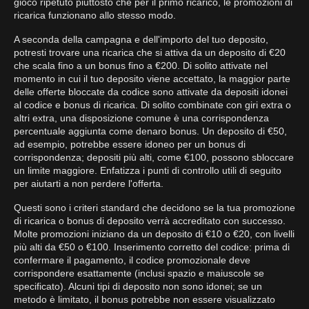
gioco ripetuto piuttosto che per il primo ricarico, le promozioni di
ricarica funzionano allo stesso modo.
A seconda della campagna e dell'importo del tuo deposito,
potresti trovare una ricarica che si attiva da un deposito di €20
che scala fino a un bonus fino a €200. Di solito attivate nel
momento in cui il tuo deposito viene accettato, la maggior parte
delle offerte bloccate da codice sono attivate da depositi idonei
al codice e bonus di ricarica. Di solito combinate con giri extra o
altri extra, una disposizione comune è una corrispondenza
percentuale aggiunta come denaro bonus. Un deposito di €50,
ad esempio, potrebbe essere idoneo per un bonus di
corrispondenza; depositi più alti, come €100, possono sbloccare
un limite maggiore. Enfatizza i punti di controllo utili di seguito
per aiutarti a non perdere l'offerta.
Questi sono i criteri standard che decidono se la tua promozione
di ricarica o bonus di deposito verrà accreditato con successo.
Molte promozioni iniziano da un deposito di €10 o €20, con livelli
più alti da €50 o €100. Inserimento corretto del codice: prima di
confermare il pagamento, il codice promozionale deve
corrispondere esattamente (inclusi spazio e maiuscole se
specificato). Alcuni tipi di deposito non sono idonei; se un
metodo è limitato, il bonus potrebbe non essere visualizzato