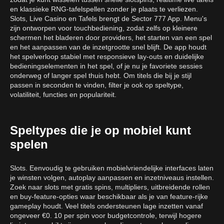
en klassieke RNG-tafelspellen zonder je plaats te verliezen.
Slots, Live Casino en Tafels brengt de Sector 777 App. Menu's
zijn ontworpen voor touchbediening, zodat zelfs op kleinere
schermen het bladeren door providers, het starten van een spel
en het aanpassen van de inzetgrootte snel blijft. De app houdt
het spelverloop stabiel met responsieve lay-outs en duidelijke
bedieningselementen in het spel, of je nu je favoriete sessies
onderweg of langer spel thuis hebt. Om titels die bij je stijl
passen in seconden te vinden, filter je ook op speltype,
volatiliteit, functies en populariteit.
Speltypes die je op mobiel kunt
spelen
Slots. Eenvoudig te gebruiken mobielvriendelijke interfaces laten
je winsten volgen, autoplay aanpassen en inzetniveaus instellen.
Zoek naar slots met gratis spins, multipliers, uitbreidende rollen
en buy-feature-opties waar beschikbaar als je van feature-rijke
gameplay houdt. Veel titels ondersteunen lage inzetten vanaf
ongeveer €0. 10 per spin voor budgetcontrole, terwijl hogere