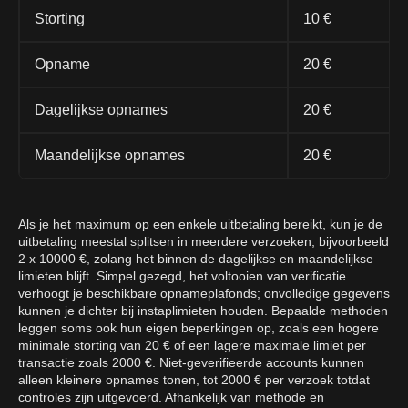
Storting
10 €
Opname
20 €
Dagelijkse opnames
20 €
Maandelijkse opnames
20 €
Als je het maximum op een enkele uitbetaling bereikt, kun je de
uitbetaling meestal splitsen in meerdere verzoeken, bijvoorbeeld
2 x 10000 €, zolang het binnen de dagelijkse en maandelijkse
limieten blijft. Simpel gezegd, het voltooien van verificatie
verhoogt je beschikbare opnameplafonds; onvolledige gegevens
kunnen je dichter bij instaplimieten houden. Bepaalde methoden
leggen soms ook hun eigen beperkingen op, zoals een hogere
minimale storting van 20 € of een lagere maximale limiet per
transactie zoals 2000 €. Niet-geverifieerde accounts kunnen
alleen kleinere opnames tonen, tot 2000 € per verzoek totdat
controles zijn uitgevoerd. Afhankelijk van methode en