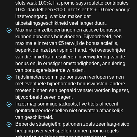
slots vaak 100%. If a promo says roulette contributes
10%, dan telt een €100 inzet slechts € 10 mee voor je
inzetvoortgang, wat kan maken dat
uitbetalingsgeschiktheid veel langer duurt.
Maximale inzetbeperkingen en actieve bonussen
kunnen opnames beïnvloeden. Bijvoorbeeld, een
maximale inzet van €5 terwijl de bonus actief is,
beperkt de inzet per spin of hand. Het overschrijden
van die limiet kan resulteren in verwijdering van de
bonus en, in ernstiger omstandigheden, annulering
van bonusgerelateerde winsten.
Tijdslimieten: sommige bonussen verlopen samen
met eventuele bijbehorende bonuswinsten; andere
moeten binnen een bepaald venster worden ingezet,
bijvoorbeeld zeven dagen.
Inzet mag sommige jackpots, live titels of recent
geïntroduceerde spellen niet omvatten afhankelijk
van geschiktheid.
Beperkte strategieën: patronen zoals zeer laag-risico
hedging over veel spellen kunnen promo-regels