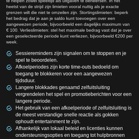
te helpen zowel speeltijd als uitgaven te beheersen. In het
heetst van de strijd zijn limieten vooral nuttig als je exacte
grenzen wilt die niet te omzeilen zijn. Stortingslimieten: beperk
het bedrag dat je aan je saldo kunt toevoegen over een
aangewezen periode, bijvoorbeeld een dagelijks maximum van
€ 100. Verlieslimieten: stel het maximale bedrag vast dat je over
een geselecteerde periode kunt verliezen, bijvoorbeeld €200 per
week.
Sessiereminders zijn signalen om te stoppen en je
spel te beoordelen.
Afkoelperiodes zijn korte time-outs bedoeld om
toegang te blokkeren voor een aangewezen
tijdsduur.
Langere blokkades genaamd zelfuitsluiting
vergrendelen het spel en promotieberichten voor een
langere periode.
Het gebruik van een afkoelperiode of zelfuitsluiting is
de meest verstandige snelle reactie als gokken
ophoudt entertainment te zijn.
Afhankelijk van lokaal beleid en licenties kunnen
ondersteuningsopties en toegang tot hulpbronnen