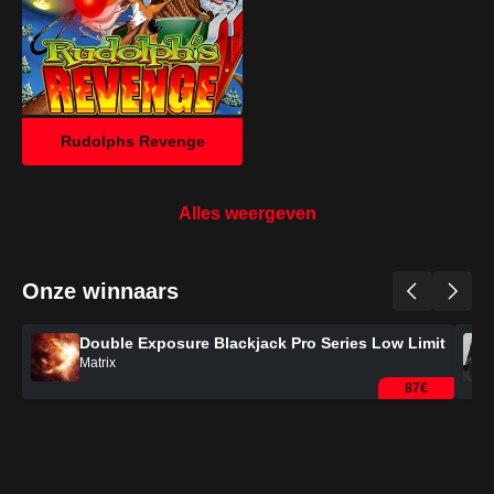
Rudolphs Revenge
Alles weergeven
Onze winnaars
Double Exposure Blackjack Pro Series Low Limit
Matrix
87€