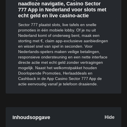
naadloze navigatie, Casino Sector
777 App in Nederland voor slots met
echt geld en live casino-actie
Sector 777 plaatst slots, live tafels en snelle
promoties in één mobiele lobby. Of je nu uit
Nederland komt of onderweg bent, maak een
storting met €, claim app-exclusieve aanbiedingen
en wissel snel van spel in seconden. Voor
Nederlands-spelers maken veilige betalingen,
responsieve ondersteuning en een nette interface
directe actie met echt geld zonder vertragingen
mogelijk. Naast het welkomstpakket houden
Doorlopende Promoties, Herlaaddeals en
Cashback in de App Casino Sector 777 App de
actie eenvoudig vanaf je telefoon draaiende.
Inhoudsopgave
Hide