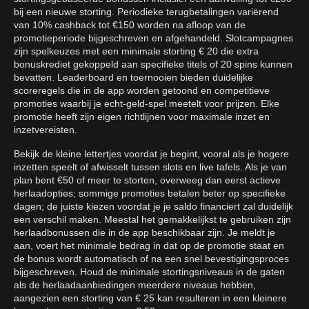
bij een nieuwe storting. Periodieke terugbetalingen variërend
van 10% cashback tot €150 worden na afloop van de
promotieperiode bijgeschreven en afgehandeld. Slotcampagnes
zijn spelkeuzes met een minimale storting € 20 die extra
bonuskrediet gekoppeld aan specifieke titels of 20 spins kunnen
bevatten. Leaderboard en toernooien bieden duidelijke
scoreregels die in de app worden getoond en competitieve
promoties waarbij je echt-geld-spel meetelt voor prijzen. Elke
promotie heeft zijn eigen richtlijnen voor maximale inzet en
inzetvereisten.
Bekijk de kleine lettertjes voordat je begint, vooral als je hogere
inzetten speelt of afwisselt tussen slots en live tafels. Als je van
plan bent €50 of meer te storten, overweeg dan eerst actieve
herlaadopties; sommige promoties betalen beter op specifieke
dagen; de juiste kiezen voordat je je saldo financiert zal duidelijk
een verschil maken. Meestal het gemakkelijkst te gebruiken zijn
herlaadbonussen die in de app beschikbaar zijn. Je meldt je
aan, voert het minimale bedrag in dat op de promotie staat en
de bonus wordt automatisch of na een snel bevestigingsproces
bijgeschreven. Houd de minimale stortingsniveaus in de gaten
als de herlaadaanbiedingen meerdere niveaus hebben,
aangezien een storting van € 25 kan resulteren in een kleinere