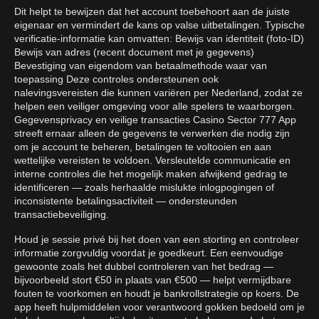
Dit helpt te bewijzen dat het account toebehoort aan de juiste
eigenaar en vermindert de kans op valse uitbetalingen. Typische
verificatie-informatie kan omvatten: Bewijs van identiteit (foto-ID)
Bewijs van adres (recent document met je gegevens)
Bevestiging van eigendom van betaalmethode waar van
toepassing Deze controles ondersteunen ook
nalevingsvereisten die kunnen variëren per Nederland, zodat ze
helpen een veiliger omgeving voor alle spelers te waarborgen.
Gegevensprivacy en veilige transacties Casino Sector 777 App
streeft ernaar alleen de gegevens te verwerken die nodig zijn
om je account te beheren, betalingen te voltooien en aan
wettelijke vereisten te voldoen. Versleutelde communicatie en
interne controles die het mogelijk maken afwijkend gedrag te
identificeren — zoals herhaalde mislukte inlogpogingen of
inconsistente betalingsactiviteit — ondersteunden
transactiebeveiliging.
Houd je sessie privé bij het doen van een storting en controleer
informatie zorgvuldig voordat je goedkeurt. Een eenvoudige
gewoonte zoals het dubbel controleren van het bedrag —
bijvoorbeeld stort €50 in plaats van €500 — helpt vermijdbare
fouten te voorkomen en houdt je bankrollstrategie op koers. De
app heeft hulpmiddelen voor verantwoord gokken bedoeld om je