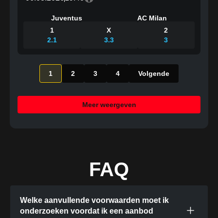
Juventus
AC Milan
1
X
2
2.1
3.3
3
1
2
3
4
Volgende
Meer weergeven
FAQ
Welke aanvullende voorwaarden moet ik
onderzoeken voordat ik een aanbod