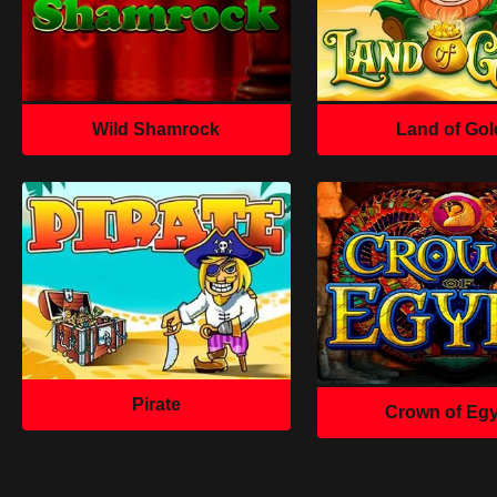
Metody wypłat w kasynie Sector777
Wild Shamrock
Land of Gol
Pirate
Crown of Eg