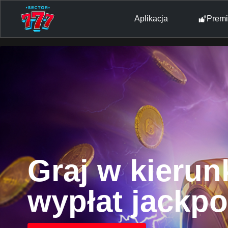
Aplikacja
Prem
Graj w kierun
wypłat jackp