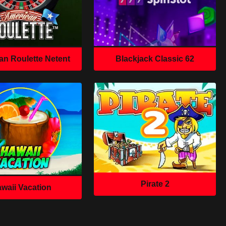
an Roulette Netent
Blackjack Classic 62
Pirate 2
waii Vacation