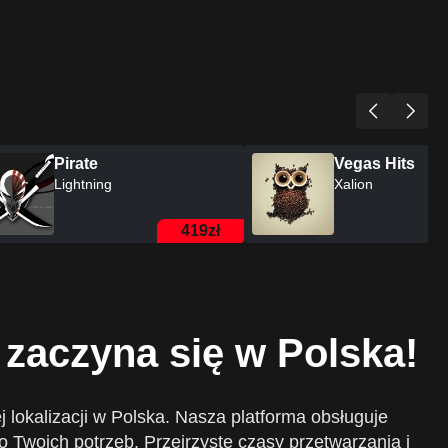
Keks
Pirate
cutie_cupid
Lightning
218zł
zaczyna się w Polska!
 lokalizacji w Polska. Nasza platforma obsługuje
o Twoich potrzeb. Przejrzyste czasy przetwarzania i