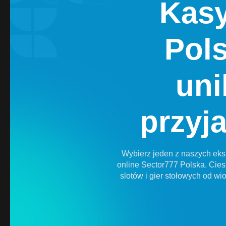
Kasy
Pols
uni
przyj
Wybierz jeden z naszych eks
online Sector777 Polska. Cie
slotów i gier stołowych od 