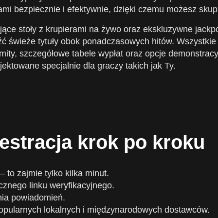
i bezpiecznie i efektywnie, dzięki czemu możesz skupi
ące stoły z krupierami na żywo oraz ekskluzywne jackpo
ć świeże tytuły obok ponadczasowych hitów. Wszystkie 
imity, szczegółowe tabele wypłat oraz opcje demonstrac
ktowane specjalnie dla graczy takich jak Ty.
jestracja krok po kroku
 – to zajmie tylko kilka minut.
znego linku weryfikacyjnego.
enia powiadomień.
opularnych lokalnych i międzynarodowych dostawców.