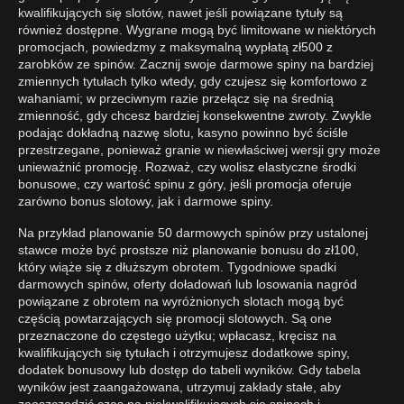
kwalifikujących się slotów, nawet jeśli powiązane tytuły są
również dostępne. Wygrane mogą być limitowane w niektórych
promocjach, powiedzmy z maksymalną wypłatą zł500 z
zarobków ze spinów. Zacznij swoje darmowe spiny na bardziej
zmiennych tytułach tylko wtedy, gdy czujesz się komfortowo z
wahaniami; w przeciwnym razie przełącz się na średnią
zmienność, gdy chcesz bardziej konsekwentne zwroty. Zwykle
podając dokładną nazwę slotu, kasyno powinno być ściśle
przestrzegane, ponieważ granie w niewłaściwej wersji gry może
unieważnić promocję. Rozważ, czy wolisz elastyczne środki
bonusowe, czy wartość spinu z góry, jeśli promocja oferuje
zarówno bonus slotowy, jak i darmowe spiny.
Na przykład planowanie 50 darmowych spinów przy ustalonej
stawce może być prostsze niż planowanie bonusu do zł100,
który wiąże się z dłuższym obrotem. Tygodniowe spadki
darmowych spinów, oferty doładowań lub losowania nagród
powiązane z obrotem na wyróżnionych slotach mogą być
częścią powtarzających się promocji slotowych. Są one
przeznaczone do częstego użytku; wpłacasz, kręcisz na
kwalifikujących się tytułach i otrzymujesz dodatkowe spiny,
dodatek bonusowy lub dostęp do tabeli wyników. Gdy tabela
wyników jest zaangażowana, utrzymuj zakłady stałe, aby