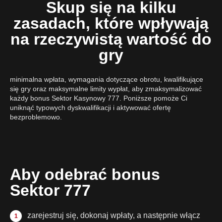
Skup się na kilku
zasadach, które wpływają
na rzeczywistą wartość do
gry
minimalna wpłata, wymagania dotyczące obrotu, kwalifikujące
się gry oraz maksymalne limity wypłat, aby zmaksymalizować
każdy bonus Sektor Kasynowy 777. Poniższe pomoże Ci
uniknąć typowych dyskwalifikacji i aktywować ofertę
bezproblemowo.
Aby odebrać bonus
Sektor 777
zarejestruj się, dokonaj wpłaty, a następnie włącz