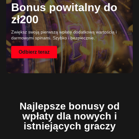
Bonus powitalny do
zł200
Zwiększ swoją pierwszą wpłatę dodatkową wartością i
darmowymi spinami. Szybko i bezpiecznie.
Odbierz teraz
Najlepsze bonusy od
wpłaty dla nowych i
istniejących graczy