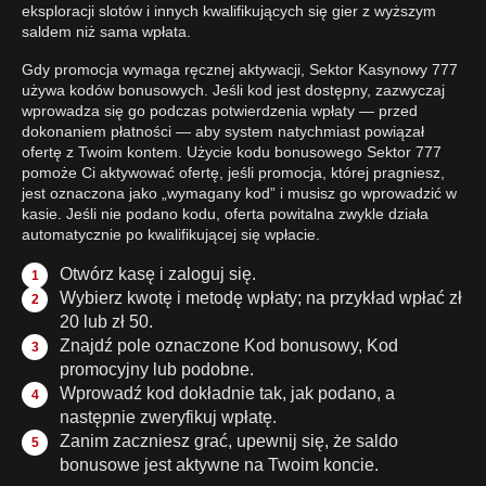
eksploracji slotów i innych kwalifikujących się gier z wyższym
saldem niż sama wpłata.
Gdy promocja wymaga ręcznej aktywacji, Sektor Kasynowy 777
używa kodów bonusowych. Jeśli kod jest dostępny, zazwyczaj
wprowadza się go podczas potwierdzenia wpłaty — przed
dokonaniem płatności — aby system natychmiast powiązał
ofertę z Twoim kontem. Użycie kodu bonusowego Sektor 777
pomoże Ci aktywować ofertę, jeśli promocja, której pragniesz,
jest oznaczona jako „wymagany kod” i musisz go wprowadzić w
kasie. Jeśli nie podano kodu, oferta powitalna zwykle działa
automatycznie po kwalifikującej się wpłacie.
Otwórz kasę i zaloguj się.
Wybierz kwotę i metodę wpłaty; na przykład wpłać zł
20 lub zł 50.
Znajdź pole oznaczone Kod bonusowy, Kod
promocyjny lub podobne.
Wprowadź kod dokładnie tak, jak podano, a
następnie zweryfikuj wpłatę.
Zanim zaczniesz grać, upewnij się, że saldo
bonusowe jest aktywne na Twoim koncie.