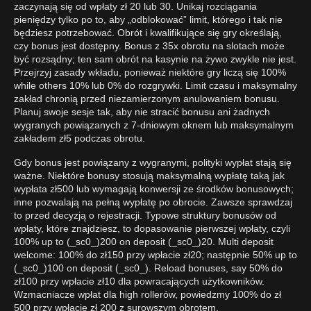
zaczynają się od wpłaty zł 20 lub 30. Unikaj rozciągania
pieniędzy tylko po to, aby „odblokować” limit, którego i tak nie
będziesz potrzebować. Obrót i kwalifikujące się gry określają,
czy bonus jest dostępny. Bonus z 35x obrotu na slotach może
być rozsądny; ten sam obrót na kasynie na żywo zwykle nie jest.
Przejrzyj zasady wkładu, ponieważ niektóre gry liczą się 100%
while others 10% lub 0% do rozgrywki. Limit czasu i maksymalny
zakład chronią przed niezamierzonym anulowaniem bonusu.
Planuj swoje sesje tak, aby nie stracić bonusu ani żadnych
wygranych powiązanych z 7-dniowym oknem lub maksymalnym
zakładem zł5 podczas obrotu.
Gdy bonus jest powiązany z wygranymi, polityki wypłat stają się
ważne. Niektóre bonusy stosują maksymalną wypłatę taką jak
wypłata zł500 lub wymagają konwersji ze środków bonusowych;
inne pozwalają na pełną wypłatę po obrocie. Zawsze sprawdzaj
to przed decyzją o rejestracji. Typowe struktury bonusów od
wpłaty, które znajdziesz, to dopasowanie pierwszej wpłaty, czyli
100% up to (_sc0_)200 on deposit (_sc0_)20. Multi deposit
welcome: 100% do zł150 przy wpłacie zł20; następnie 50% up to
(_sc0_)100 on deposit (_sc0_). Reload bonuses, say 50% do
zł100 przy wpłacie zł10 dla powracających użytkowników.
Wzmacniacze wpłat dla high rollerów, powiedzmy 100% do zł
500 przy wpłacie zł 200 z surowszym obrotem.