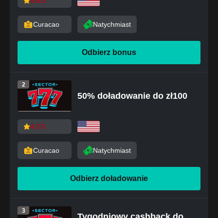
4.9
/5
Curacao
Natychmiast
Odbierz bonus
2
50% doładowanie do zł100
4.7
/5
Curacao
Natychmiast
Odbierz doładowanie
3
Tygodniowy cashback do