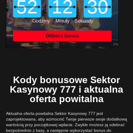
52
12
28
Godziny
Minuty
Sekundy
Odbierz bonus
Kody bonusowe Sektor
Kasynowy 777 i aktualna
oferta powitalna
Aktualna oferta powitalna Sektor Kasynowy 777 jest
zaprojektowana, aby wzmocnić Twoje pierwsze sesje dodatkową
wartością przy początkowej wpłacie. Zwykle możesz ją odebrać
bezpośrednio z kasy, a następnie wykorzystać bonus do