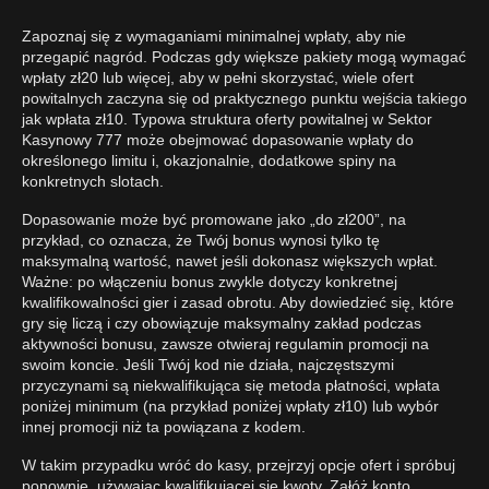
Zapoznaj się z wymaganiami minimalnej wpłaty, aby nie
przegapić nagród. Podczas gdy większe pakiety mogą wymagać
wpłaty zł20 lub więcej, aby w pełni skorzystać, wiele ofert
powitalnych zaczyna się od praktycznego punktu wejścia takiego
jak wpłata zł10. Typowa struktura oferty powitalnej w Sektor
Kasynowy 777 może obejmować dopasowanie wpłaty do
określonego limitu i, okazjonalnie, dodatkowe spiny na
konkretnych slotach.
Dopasowanie może być promowane jako „do zł200”, na
przykład, co oznacza, że Twój bonus wynosi tylko tę
maksymalną wartość, nawet jeśli dokonasz większych wpłat.
Ważne: po włączeniu bonus zwykle dotyczy konkretnej
kwalifikowalności gier i zasad obrotu. Aby dowiedzieć się, które
gry się liczą i czy obowiązuje maksymalny zakład podczas
aktywności bonusu, zawsze otwieraj regulamin promocji na
swoim koncie. Jeśli Twój kod nie działa, najczęstszymi
przyczynami są niekwalifikująca się metoda płatności, wpłata
poniżej minimum (na przykład poniżej wpłaty zł10) lub wybór
innej promocji niż ta powiązana z kodem.
W takim przypadku wróć do kasy, przejrzyj opcje ofert i spróbuj
ponownie, używając kwalifikującej się kwoty. Załóż konto,