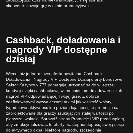
zaoszczędzić czas na niekwalifikujących się spinach i
skoncentruj swoją grę w oknie promocyjnym.
Cashback, doładowania i
nagrody VIP dostępne
dzisiaj
Więcej niż jednorazowa oferta powitalna, Cashback,
Doładowania i Nagrody VIP Dostępne Dzisiaj oferty bonusowe
Sektor Kasynowy 777 pomagają utrzymać saldo w lepszej
kondycji dzięki cashbackowi, wzmocnieniom doładowań i skali
nagród VIP odpowiadającej Twojej grze. Z dobrze
zdefiniowanymi wyzwalaczami takimi jak wielkość wpłaty,
tygodniowa aktywność lub poziom lojalności, te promocje są
zaprojektowane dla graczy szukających stałej wartości po
pierwszej wpłacie. Sprawdź strony Promocje i VIP przed wpłatą,
aby zmaksymalizować te oferty; następnie dopasuj swoją sesję
do aktywnego okna. Niektóre nagrody, szczególnie