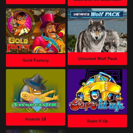
Untamed Wolf Pack
Gold Factory
Insects 18
Supe It Up