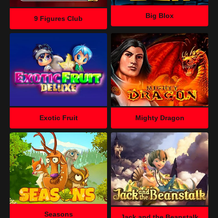
Big Blox
9 Figures Club
Exotic Fruit
Mighty Dragon
Seasons
Jack and the Beanstalk