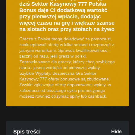
dziś Sektor Kasynowy 777 Polska
Bonus daje Ci dodatkową wartość
przy pierwszej wpłacie, dodając
więcej czasu na grę i większe szanse
na slotach oraz przy stołach na żywo
Gracze z Polska mogą doładować za pomocą zł,
zaakceptować ofertę w kilka sekund i rozpocząć z
jasnymi warunkami. Sprawdź kwalifikowalność i
zacznij od razu, jeśli grasz w polski.
Zaprojektowane dla graczy, którzy chcą szybkiego
startu i jasnej wartości od pierwszej wpłaty,
Szybkie Wypłaty, Bezpieczna Gra Sektor
Kasynowy 777 oferty bonusowe są zbudowane.
Zwykle zgłaszając ofertę dopasowanej wpłaty, w
zależności od bieżącego cyklu promocyjnego
możesz również otrzymać spiny lub cashback.
Spis treści
Hide