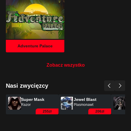
Adventure Palace
Zobacz wszystko
Nasi zwycięzcy
Super Mask
Jewel Blast
S
Razor
Plasmonawt
Da
255zł
206zł