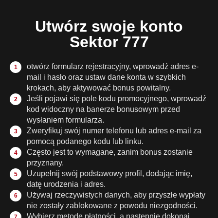
Utwórz swoje konto
Sektor 777
otwórz formularz rejestracyjny, wprowadź adres e-
mail i hasło oraz ustaw dane konta w szybkich
krokach, aby aktywować bonus powitalny.
Jeśli pojawi się pole kodu promocyjnego, wprowadź
kod widoczny na banerze bonusowym przed
wysłaniem formularza.
Zweryfikuj swój numer telefonu lub adres e-mail za
pomocą podanego kodu lub linku.
Często jest to wymagane, zanim bonus zostanie
przyznany.
Uzupełnij swój podstawowy profil, dodając imię,
datę urodzenia i adres.
Używaj rzeczywistych danych, aby przyszłe wypłaty
nie zostały zablokowane z powodu niezgodności.
Wybierz metodę płatności, a następnie dokonaj