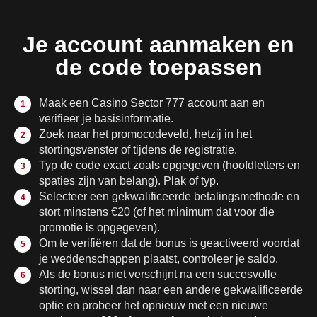
Je account aanmaken en
de code toepassen
Maak een Casino Sector 777 account aan en
verifieer je basisinformatie.
Zoek naar het promocodeveld, hetzij in het
stortingsvenster of tijdens de registratie.
Typ de code exact zoals opgegeven (hoofdletters en
spaties zijn van belang). Plak of typ.
Selecteer een gekwalificeerde betalingsmethode en
stort minstens €20 (of het minimum dat voor die
promotie is opgegeven).
Om te verifiëren dat de bonus is geactiveerd voordat
je weddenschappen plaatst, controleer je saldo.
Als de bonus niet verschijnt na een succesvolle
storting, wissel dan naar een andere gekwalificeerde
optie en probeer het opnieuw met een nieuwe