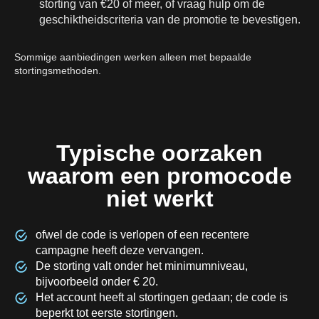
storting van €20 of meer, of vraag hulp om de
geschiktheidscriteria van de promotie te bevestigen.
Sommige aanbiedingen werken alleen met bepaalde
stortingsmethoden.
Typische oorzaken
waarom een promocode
niet werkt
ofwel de code is verlopen of een recentere
campagne heeft deze vervangen.
De storting valt onder het minimumniveau,
bijvoorbeeld onder € 20.
Het account heeft al stortingen gedaan; de code is
beperkt tot eerste stortingen.