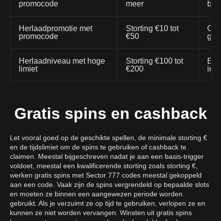
promocode
meer
beh
Herlaadpromotie met
Storting €10 tot
Opt
promocode
€50
ges
Herlaadniveau met hoge
Storting €100 tot
Bon
limiet
€200
inze
Gratis spins en cashback
Let vooral goed op de geschikte spellen, de minimale storting €
en de tijdslimiet om de spins te gebruiken of cashback te
claimen. Meestal bijgeschreven nadat je aan een basis-trigger
voldoet, meestal een kwalificerende storting zoals storting €,
werken gratis spins met Sector 777 codes meestal gekoppeld
aan een code. Vaak zijn de spins vergrendeld op bepaalde slots
en moeten ze binnen een aangewezen periode worden
gebruikt. Als je verzuimt ze op tijd te gebruiken, verlopen ze en
kunnen ze niet worden vervangen. Winsten uit gratis spins