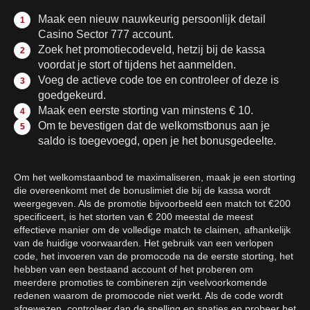
Maak een nieuw nauwkeurig persoonlijk detail
Casino Sector 777 account.
Zoek het promotiecodeveld, hetzij bij de kassa
voordat je stort of tijdens het aanmelden.
Voeg de actieve code toe en controleer of deze is
goedgekeurd.
Maak een eerste storting van minstens € 10.
Om te bevestigen dat de welkomstbonus aan je
saldo is toegevoegd, open je het bonusgedeelte.
Om het welkomstaanbod te maximaliseren, maak je een storting
die overeenkomt met de bonuslimiet die bij de kassa wordt
weergegeven. Als de promotie bijvoorbeeld een match tot €200
specificeert, is het storten van € 200 meestal de meest
effectieve manier om de volledige match te claimen, afhankelijk
van de huidige voorwaarden. Het gebruik van een verlopen
code, het invoeren van de promocode na de eerste storting, het
hebben van een bestaand account of het proberen om
meerdere promoties te combineren zijn veelvoorkomende
redenen waarom de promocode niet werkt. Als de code wordt
afgewezen, controleer dan de spelling en spaties en probeer het