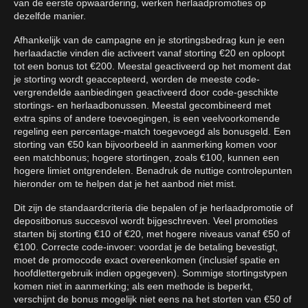
van de eerste opwaardering, werken herlaadpromoties op
dezelfde manier.
Afhankelijk van de campagne en je stortingsbedrag kun je een
herlaadactie vinden die activeert vanaf storting €20 en oploopt
tot een bonus tot €200. Meestal geactiveerd op het moment dat
je storting wordt geaccepteerd, worden de meeste code-
vergrendelde aanbiedingen geactiveerd door code-geschikte
stortings- en herlaadbonussen. Meestal gecombineerd met
extra spins of andere toevoegingen, is een veelvoorkomende
regeling een percentage-match toegevoegd als bonusgeld. Een
storting van €50 kan bijvoorbeeld in aanmerking komen voor
een matchbonus; hogere stortingen, zoals €100, kunnen een
hogere limiet ontgrendelen. Benadruk de nuttige controlepunten
hieronder om te helpen dat je het aanbod niet mist.
Dit zijn de standaardcriteria die bepalen of je herlaadpromotie of
depositbonus succesvol wordt bijgeschreven. Veel promoties
starten bij storting €10 of €20, met hogere niveaus vanaf €50 of
€100. Correcte code-invoer: voordat je de betaling bevestigt,
moet de promocode exact overeenkomen (inclusief spatie en
hoofdlettergebruik indien opgegeven). Sommige stortingstypen
komen niet in aanmerking; als een methode is beperkt,
verschijnt de bonus mogelijk niet eens na het storten van €50 of