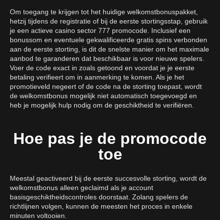
Om toegang te krijgen tot het huidige welkomstbonuspakket,
hetzij tijdens de registratie of bij de eerste stortingsstap, gebruik
je een actieve casino sector 777 promocode. Inclusief een
bonussom en eventuele gekwalificeerde gratis spins verbonden
aan de eerste storting, is dit de snelste manier om het maximale
aanbod te garanderen dat beschikbaar is voor nieuwe spelers.
Voer de code exact in zoals getoond en voordat je je eerste
betaling verifieert om in aanmerking te komen. Als je het
promotieveld negeert of de code na de storting toepast, wordt
de welkomstbonus mogelijk niet automatisch toegevoegd en
heb je mogelijk hulp nodig om de geschiktheid te verifiëren.
Hoe pas je de promocode
toe
Meestal geactiveerd bij de eerste succesvolle storting, wordt de
welkomstbonus alleen geclaimd als je account
basisgeschiktheidscontroles doorstaat. Zolang spelers de
richtlijnen volgen, kunnen de meesten het proces in enkele
minuten voltooien.