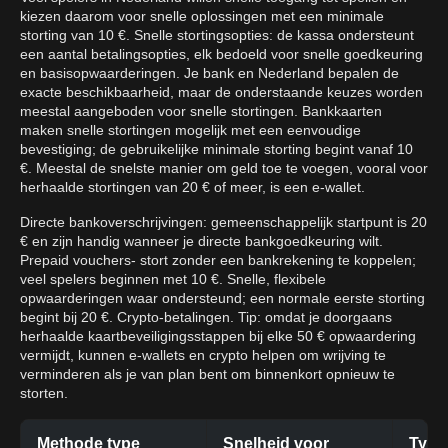
kiezen daarom voor snelle oplossingen met een minimale
storting van 10 €. Snelle stortingsopties: de kassa ondersteunt
een aantal betalingsopties, elk bedoeld voor snelle goedkeuring
en basisopwaarderingen. Je bank en Nederland bepalen de
exacte beschikbaarheid, maar de onderstaande keuzes worden
meestal aangeboden voor snelle stortingen. Bankkaarten
maken snelle stortingen mogelijk met een eenvoudige
bevestiging; de gebruikelijke minimale storting begint vanaf 10
€. Meestal de snelste manier om geld toe te voegen, vooral voor
herhaalde stortingen van 20 € of meer, is een e-wallet.
Directe bankoverschrijvingen: gemeenschappelijk startpunt is 20
€ en zijn handig wanneer je directe bankgoedkeuring wilt.
Prepaid vouchers- stort zonder een bankrekening te koppelen;
veel spelers beginnen met 10 €. Snelle, flexibele
opwaarderingen waar ondersteund; een normale eerste storting
begint bij 20 €. Crypto-betalingen. Tip: omdat je doorgaans
herhaalde kaartbeveiligingsstappen bij elke 50 € opwaardering
vermijdt, kunnen e-wallets en crypto helpen om wrijving te
verminderen als je van plan bent om binnenkort opnieuw te
storten.
Methode type
Snelheid voor
Typi