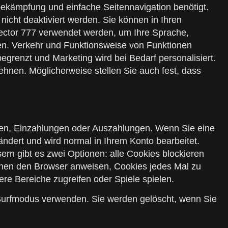
bekämpfung und einfache Seitennavigation benötigt.
nicht deaktiviert werden. Sie können in Ihren
ector 777 verwendet werden, um Ihre Sprache,
en. Verkehr und Funktionsweise von Funktionen
egrenzt und Marketing wird bei Bedarf personalisiert.
ehnen. Möglicherweise stellen Sie auch fest, dass
aben, Einzahlungen oder Auszahlungen. Wenn Sie eine
ndert und wird normal in Ihrem Konto bearbeitet.
rn gibt es zwei Optionen: alle Cookies blockieren
önnen den Browser anweisen, Cookies jedes Mal zu
ere Bereiche zugreifen oder Spiele spielen.
 Surfmodus verwenden. Sie werden gelöscht, wenn Sie