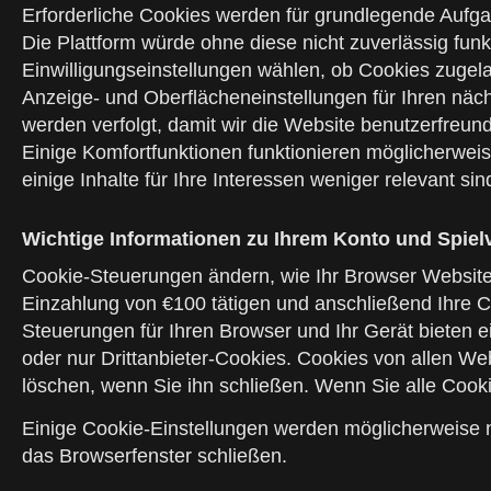
Erforderliche Cookies werden für grundlegende Aufga
Die Plattform würde ohne diese nicht zuverlässig funk
Einwilligungseinstellungen wählen, ob Cookies zuge
Anzeige- und Oberflächeneinstellungen für Ihren nä
werden verfolgt, damit wir die Website benutzerfreun
Einige Komfortfunktionen funktionieren möglicherweis
einige Inhalte für Ihre Interessen weniger relevant sin
Wichtige Informationen zu Ihrem Konto und Spielv
Cookie-Steuerungen ändern, wie Ihr Browser Website
Einzahlung von €100 tätigen und anschließend Ihre Co
Steuerungen für Ihren Browser und Ihr Gerät bieten 
oder nur Drittanbieter-Cookies. Cookies von allen W
löschen, wenn Sie ihn schließen. Wenn Sie alle Cooki
Einige Cookie-Einstellungen werden möglicherweise 
das Browserfenster schließen.