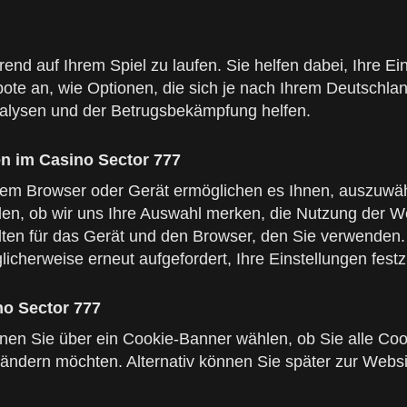
rend auf Ihrem Spiel zu laufen. Sie helfen dabei, Ihre Ei
e an, wie Optionen, die sich je nach Ihrem Deutschlan
 Analysen und der Betrugsbekämpfung helfen.
n im Casino Sector 777
Ihrem Browser oder Gerät ermöglichen es Ihnen, auszuw
en, ob wir uns Ihre Auswahl merken, die Nutzung der W
lten für das Gerät und den Browser, den Sie verwenden
icherweise erneut aufgefordert, Ihre Einstellungen fest
no Sector 777
n Sie über ein Cookie-Banner wählen, ob Sie alle Cooki
e ändern möchten. Alternativ können Sie später zur Web