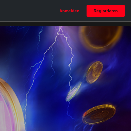
Anmelden
Registrieren