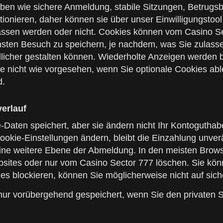
ben wie sichere Anmeldung, stabile Sitzungen, Betrugs
tionieren, daher können sie über unser Einwilligungstool 
lassen werden oder nicht. Cookies können vom Casino S
chsten Besuch zu speichern, je nachdem, was Sie zulass
dlicher gestalten können. Wiederholte Anzeigen werden b
e nicht wie vorgesehen, wenn Sie optionale Cookies abl
d.
erlauf
-Daten speichert, aber sie ändern nicht Ihr Kontoguth
okie-Einstellungen ändern, bleibt die Einzahlung unverä
eine weitere Ebene der Abmeldung. In den meisten Browse
ebsites oder nur vom Casino Sector 777 löschen. Sie k
es blockieren, können Sie möglicherweise nicht auf sich
nur vorübergehend gespeichert, wenn Sie den privaten