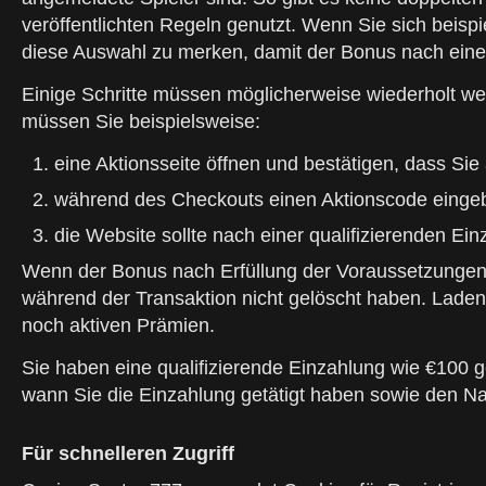
veröffentlichten Regeln genutzt. Wenn Sie sich beis
diese Auswahl zu merken, damit der Bonus nach einer
Einige Schritte müssen möglicherweise wiederholt we
müssen Sie beispielsweise:
eine Aktionsseite öffnen und bestätigen, dass Si
während des Checkouts einen Aktionscode eingeb
die Website sollte nach einer qualifizierenden E
Wenn der Bonus nach Erfüllung der Voraussetzungen ni
während der Transaktion nicht gelöscht haben. Laden
noch aktiven Prämien.
Sie haben eine qualifizierende Einzahlung wie €100 g
wann Sie die Einzahlung getätigt haben sowie den Na
Für schnelleren Zugriff